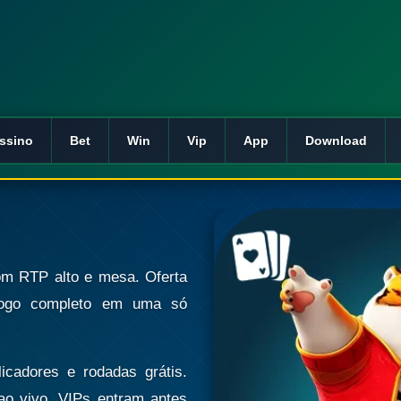
ssino
Bet
Win
Vip
App
Download
om RTP alto e mesa. Oferta
logo completo em uma só
icadores e rodadas grátis.
ao vivo. VIPs entram antes