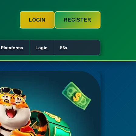
LOGIN
REGISTER
Plataforma
Login
56x