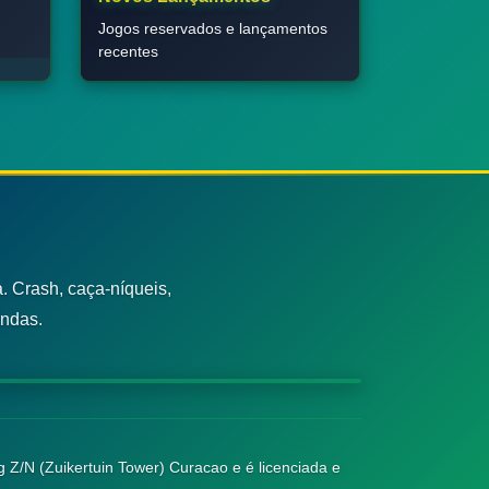
Jogos reservados e lançamentos
recentes
. Crash, caça-níqueis,
indas.
Z/N (Zuikertuin Tower) Curacao e é licenciada e