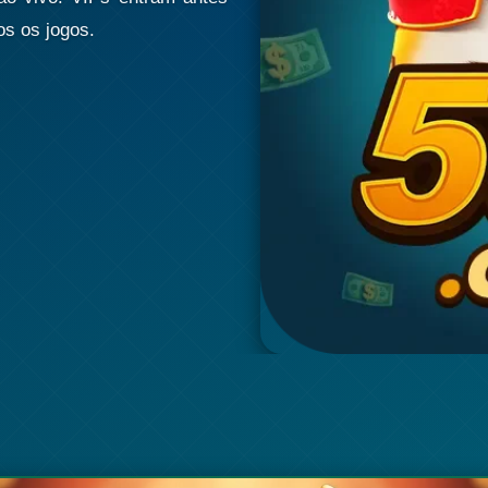
os os jogos.